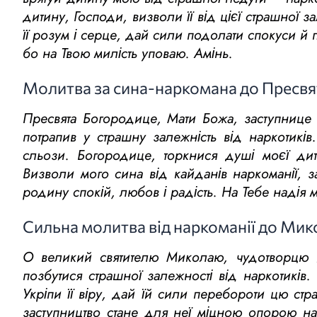
дитину, Господи, визволи її від цієї страшної з
її розум і серце, дай сили подолати спокуси й п
бо на Твою милість уповаю. Амінь.
Молитва за сина-наркомана до Пресвя
Пресвята Богородице, Мати Божа, заступнице 
потрапив у страшну залежність від наркотикі
сльози. Богородице, торкнися душі моєї ди
Визволи мого сина від кайданів наркоманії, 
родину спокій, любов і радість. На Тебе надія 
Сильна молитва від наркоманії до Ми
О великий святителю Миколаю, чудотворцю й
позбутися страшної залежності від наркотиків.
Укріпи її віру, дай їй сили перебороти цю стр
заступництво стане для неї міцною опорою н