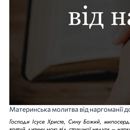
Материнська молитва від наргоманії до
Господи Ісусе Христе, Сину Божий, милосер
врятуй дитину мою від страшної недуги – нарко