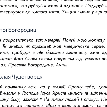
алежності, яка руйнує її життя й здоров’я. Подаруй 
овернутися до чистого життя. Зміцни і мене у вірі т
тої Богородиці
і покровителько всіх матерів! Почуй мою молитву 
в. Ти знаєш, як страждає моє материнське серце
тини, пробуди в ній бажання змінитися, жити з
захисти його Своїм святим покровом від усякого з
моя, Пресвята Богородице. Амінь.
колая Чудотворця
 помічнику всіх, хто у відчаї! Прошу тебе, до
 Вимоли у Господа Ісуса Христа милість та зцілен
ашну біду, захисти її від лихих людей і спокус. Н
а шляху до зцілення. Вірю в твою допомогу, свя