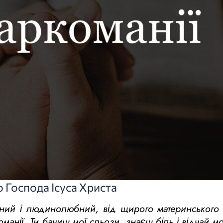
 Господа Ісуса Христа
дний і людинолюбний, від щирого материнського
манії. Ти бачиш мої сльози, знаєш біль і відчай м