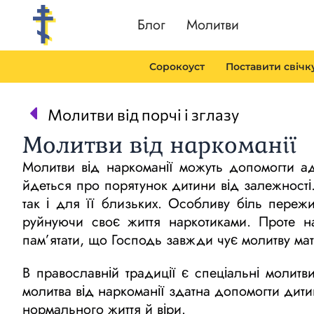
Перейти
Блог
Молитви
до
вмісту
Сорокоуст
Поставити свічк
Prev
Молитви від порчі і зглазу
Молитви від наркоманії
Молитви від наркоманії можуть допомогти 
йдеться про порятунок дитини від залежност
так і для її близьких. Особливу біль переж
руйнуючи своє життя наркотиками. Проте н
пам’ятати, що Господь завжди чує молитву мат
В православній традиції є спеціальні молитв
молитва від наркоманії здатна допомогти дитин
нормального життя й віри.