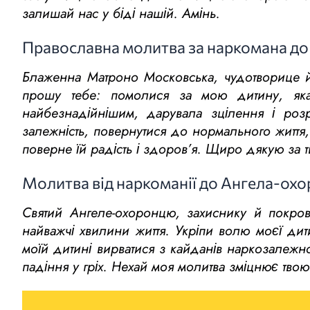
залишай нас у біді нашій. Амінь.
Православна молитва за наркомана до
Блаженна Матроно Московська, чудотворице й 
прошу тебе: помолися за мою дитину, яка 
найбезнадійнішим, дарувала зцілення і ро
залежність, повернутися до нормального життя,
поверне їй радість і здоров’я. Щиро дякую за т
Молитва від наркоманії до Ангела-ох
Святий Ангеле-охоронцю, захиснику й покро
найважчі хвилини життя. Укріпи волю моєї ди
моїй дитині вирватися з кайданів наркозалежност
падіння у гріх. Нехай моя молитва зміцнює твою 