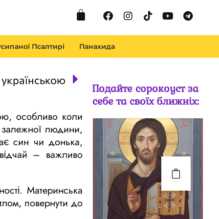
Cart
Facebook
Instagram
Tiktok
Youtube
Telegr
сипаної Псалтирі
Панахида
Next
 українською
Подайте сорокоуст за
себе та своїх ближніх:
ою, особливо коли
ї залежної людини,
дає син чи донька,
 відчай – важливо
ності. Материнська
ітлом, повернути до