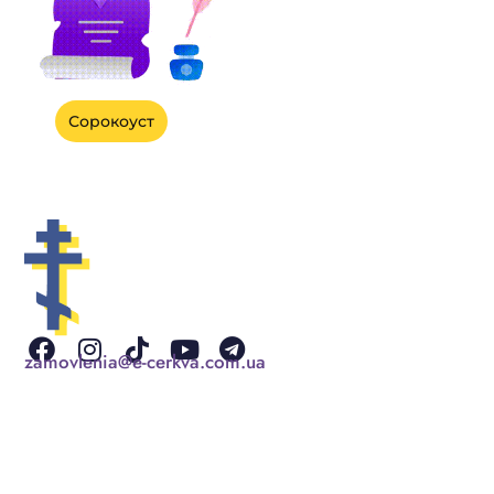
Сорокоуст
Facebook
Instagram
Tiktok
Youtube
Telegram
zamovlenia@e-cerkva.com.ua