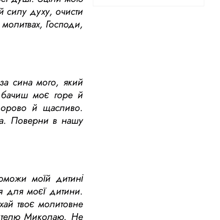
їй силу духу, очисти
а молитвах, Господи,
за сина мого, який
, бачиш моє горе й
дорово й щасливо.
ла. Поверни в нашу
поможи моїй дитині
ня для моєї дитини.
ехай твоє молитовне
тителю Миколаю. Не