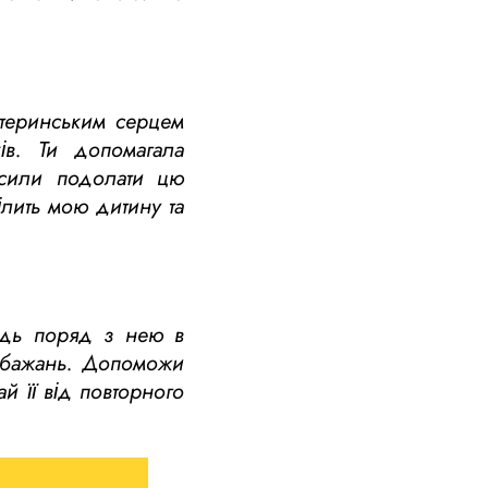
атеринським серцем
ів. Ти допомагала
 сили подолати цю
ілить мою дитину та
будь поряд з нею в
і бажань. Допоможи
ай її від повторного