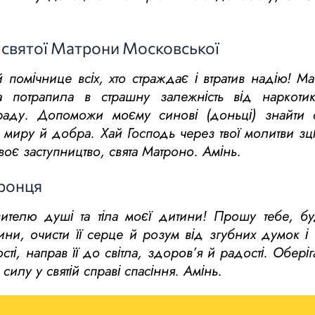
 святої Матрони Московської
помічнице всіх, хто страждає і втратив надію! М
потрапила в страшну залежність від наркотик
зраду. Допоможи моєму синові (доньці) знайти
 миру й добра. Хай Господь через твої молитви зц
воє заступництво, свята Матроно. Амінь.
оронця
вителю душі та тіла моєї дитини! Прошу тебе, 
тини, очисти її серце й розум від згубних думок 
і, направ її до світла, здоров’я й радості. Оберіг
силу у святій справі спасіння. Амінь.