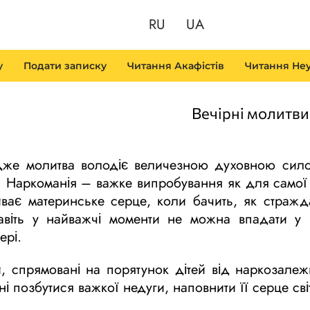
RU
UA
у
Подати записку
Читання Акафістів
Читання Неу
Вечірні молитви
адже молитва володіє величезною духовною сил
і. Наркоманія – важке випробування як для само
иває материнське серце, коли бачить, як страж
авіть у найважчі моменти не можна впадати у
ері.
и, спрямовані на порятунок дітей від наркозалеж
і позбутися важкої недуги, наповнити її серце св