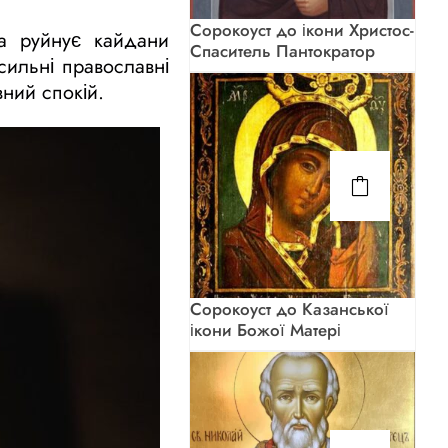
Сорокоуст до ікони Христос-
а руйнує кайдани
Спаситель Пантократор
сильні православні
вний спокій.
Сорокоуст до Казанської
ікони Божої Матері