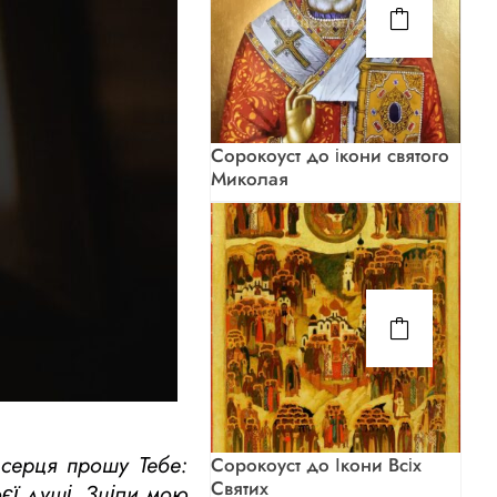
Сорокоуст до ікони святого
Миколая
 серця прошу Тебе:
Сорокоуст до Ікони Всіх
Святих
оєї душі. Зціли мою