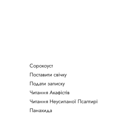
Сорокоуст
Поставити свічку
Подати записку
Читання Акафістів
Читання Неусипаної Псалтирі
Панахида