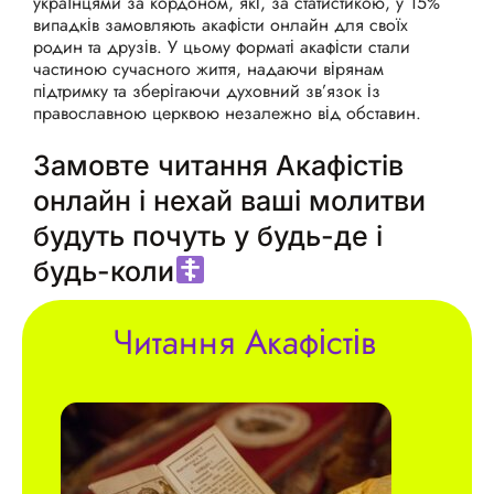
українцями за кордоном, які, за статистикою, у 15%
випадків замовляють акафісти онлайн для своїх
родин та друзів. У цьому форматі акафісти стали
частиною сучасного життя, надаючи вірянам
підтримку та зберігаючи духовний зв’язок із
православною церквою незалежно від обставин.
Замовте читання Акафістів
онлайн і нехай ваші молитви
будуть почуть у будь-де і
будь-коли
Читання Акафістів