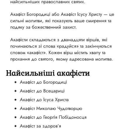
найсильніших православних святих.
Акафіст Богородиці або Акафіст Ісусу Христу — це
сильні молитви, які показують ваше смирення та
подяку за божественний захист.
Акафісти складаються з дванадцяти віршів, які
починаються зі слова «радуйся» та закінчуються
словом «акафіст». Кожен вірш містить хвалу та
прохання до святого, якому адресована молитва.
Найсильніші акафісти
Акафіст до Богородиці
Акафіст до Всецариці
Акафіст до Ісуса Христа
Акафіст Миколаю Чудотворцю
Акафіст до Георгія Побідоносця
Акафіст за здоров’я