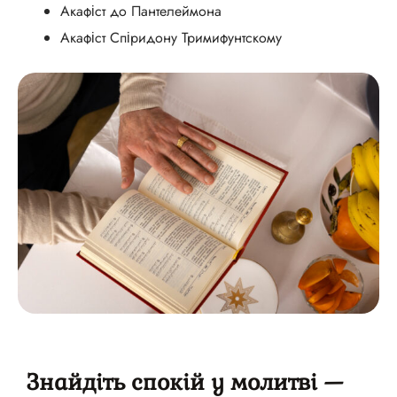
Акафіст до Пантелеймона
Акафіст Спіридону Тримифунтскому
Знайдіть спокій у молитві —