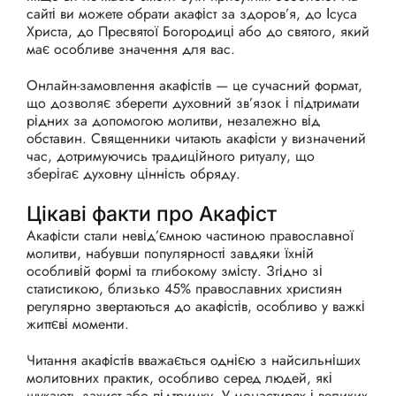
сайті ви можете обрати акафіст за здоров’я, до Ісуса
Христа, до Пресвятої Богородиці або до святого, який
має особливе значення для вас.
Онлайн-замовлення акафістів — це сучасний формат,
що дозволяє зберегти духовний зв’язок і підтримати
рідних за допомогою молитви, незалежно від
обставин. Священники читають акафісти у визначений
час, дотримуючись традиційного ритуалу, що
зберігає духовну цінність обряду.
Цікаві факти про Акафіст
Акафісти стали невід’ємною частиною православної
молитви, набувши популярності завдяки їхній
особливій формі та глибокому змісту. Згідно зі
статистикою, близько 45% православних християн
регулярно звертаються до акафістів, особливо у важкі
життєві моменти.
Читання акафістів вважається однією з найсильніших
молитовних практик, особливо серед людей, які
шукають захист або підтримку. У монастирях і великих