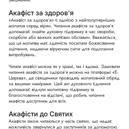
Акафіст за здоров'я
«Акафіст за здоров’я» є однією з найпопулярніших
молитов серед вірян. Читання акафіста за здоров’я
допомагає знайти духовну підтримку в час хвороби,
скорботи або важких життєвих обставин. Вважається,
що ця молитва має здатність посилати божественне
зцілення, надаючи віруючим сили для подолання
випробувань.
Читати акафіст можна як у храмі, так і вдома. Замовити
читання акафіста за здоров’я можна на платформі «Е-
Церква», де священики проводять молитовний обряд
за вашими намірами. Цей акт духовного єднання
допомагає відчути молитовну підтримку та
благословення на відстані, що робить читання
акафіста доступним для всіх.
Акафісти до Святих
Акафісти також читаються у честь святих, що надає
можливість звернутися до заступників за допомогою.