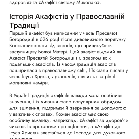
здоров’я» та «Акафіст святому Миколаю».
Історія Акафістів у Православній
Традиції
Перший акафіст був написаний у честь Пресвятої
Богородиці в 626 році після дивовижного порятунку
Константинополя від ворогів, що приписується
заступництву Божої Матері. Цей акафіст відомий як
Акафіст Пресвятій Богородиці і є зразком всіх
подальших акафістів. Із часом традиція акафістів
поширилася в православному світі, і їх стали писати у
честь Ісуса Христа, архангелів, святих та за різні
молитовні наміри.
В Україні традиція акафістів завжди мала особливе
значення, і їх читання стало популярним обрядом
для зцілення, підтримки й звернення за допомогою
у важливих справах. Кожен акафіст має свою
особливу тематику, наприклад, «Акафіст за здоров’я»
читають із проханням про зцілення, а «Акафіст до
Ісуса Христа» звертається до Господа для духовного
зміцнення.