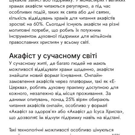
храмах акафісти читаються регулярно, а під час
особливих подій, таких як свята або дні святих,
кількість відвідувань храмів для читання акафістів
зростає на 60%. Сьогодні існують акафісти на різні
молитовні потреби, що робить їх потужним
інструментом духовної підтримки для мільйонів
православних християн у всьому світі.
Акафіст у сучасному світі
У сучасному житті, де багато людей не мають
можливості відвідувати храми щоденно, акафісти
знайшли новий формат існування. Онлайн-
замовлення акафістів через платформи, такі як «Е-
Церква», роблять духовну практику доступною для
кожного, незалежно від місця проживання. За
даними опитувань, понад 25% вірян обирають
читання акафістів онлайн, особливо у форматі
«Акафіст за здоров’я» або «Акафіст до Ісуса Христа»,
що дозволяє їм відчути підтримку навіть на відстані.
Такі технологічні можливості особливо цінуються