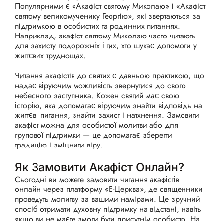
Популярними є «Акафіст святому Миколаю» і «Акафіст
святому великомученику Георгію», які звертаються за
підтримкою в особистих та родинних питаннях.
Наприклад, акафіст святому Миколаю часто читають
для захисту подорожніх і тих, хто шукає допомоги у
життєвих труднощах.
Читання акафістів до святих є давньою практикою, що
надає віруючим можливість звернутися до свого
небесного заступника. Кожен святий має свою
історію, яка допомагає віруючим знайти відповідь на
життєві питання, знайти захист і натхнення. Замовити
акафіст можна для особистої молитви або для
групової підтримки — це допомагає зберегти
традицію і зміцнити віру.
Як Замовити Акафіст Онлайн?
Сьогодні ви можете замовити читання акафістів
онлайн через платформу «Е-Церква», де священники
проведуть молитву за вашими намірами. Це зручний
спосіб отримати духовну підтримку на відстані, навіть
якщо ви не маєте змоги бути присутнім особисто. На