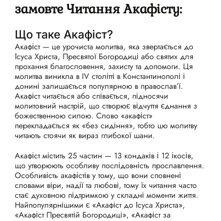
замовте Читання Акафісту:
Що таке Акафіст?
Акафіст — це урочиста молитва, яка звертається до
Ісуса Христа, Пресвятої Богородиці або святих для
прохання благословення, захисту та допомоги. Ця
молитва виникла в IV столітті в Константинополі і
донині залишається популярною в православ’ї.
Акафіст читається або співається, підносячи
молитовний настрій, що створює відчуття єднання з
божественною силою. Слово «акафіст»
перекладається як «без сидіння», тобто цю молитву
читають стоячи як вираз глибокої шани.
Акафіст містить 25 частин — 13 кондаків і 12 ікосів,
що утворюють особливу послідовність прославлення.
Особливість акафістів у тому, що вони сповнені
словами віри, надії та любові, тому їх читання часто
стає духовною підтримкою у складні моменти життя.
Найпопулярнішими є «Акафіст до Ісуса Христа»,
«Акафіст Пресвятій Богородиці», «Акафіст за