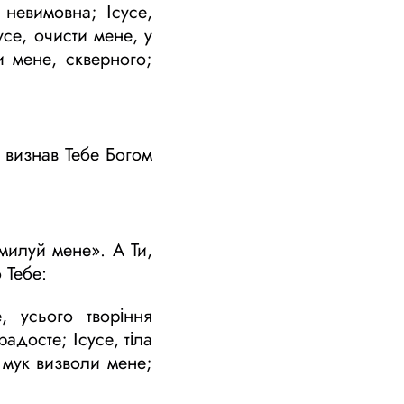
 невимовна; Ісусе,
усе, очисти мене, у
и мене, скверного;
 визнав Тебе Богом
милуй мене». А Ти,
 Тебе:
, усього творіння
адосте; Ісусе, тіла
х мук визволи мене;