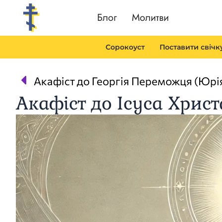
Перейти
Блог
Молитви
до
вмісту
Сорокоуст
Поставити свічк
Prev
Акафіст до Ісуса Христ