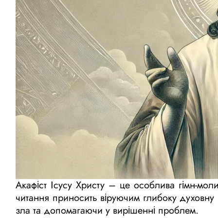
Акафіст Ісусу Христу – це особлива гімн-мол
читання приносить віруючим глибоку духовну 
зла та допомагаючи у вирішенні проблем.