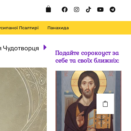
Cart
Facebook
Instagram
Tiktok
Youtube
Telegr
сипаної Псалтирі
Панахида
Next
я Чудотворця
Подайте сорокоуст за
себе та своїх ближніх: