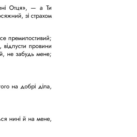
ені Отця», — а Ти
осяжний, зі страхом
асе премилостивий;
е, відпусти провини
ій, не забудь мене;
ого на добрі діла,
ься нині й на мене,