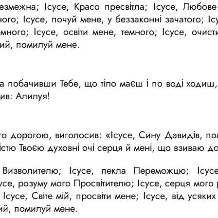
змежна; Ісусе, Красо пресвітла; Ісусе, Любове
го; Ісусе, почуй мене, у беззаконні зачатого; Іс
много; Ісусе, освіти мене, темного; Ісусе, очист
жий, помилуй мене.
та побачивши Тебе, що тіло маєш і по воді ходиш,
ив: Алилуя!
о дорогою, виголосив: «Ісусе, Сину Давидів, по
істю Твоєю духовні очі серця й мені, що взиваю до
 Визволителю; Ісусе, пекла Переможцю; Ісусе
се, розуму мого Просвітителю; Ісусе, серця мого р
Ісусе, Світе мій, просвіти мене; Ісусе, від усяки
жий, помилуй мене.