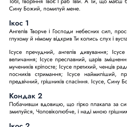
Тобі, творіння Твоє і раб Твій. А Ти, що маєш
Сину Божий, помилуй мене.
Ікос 1
Ангелів Творче і Господи небесних сил, просв
глухому й німому відкрив Ти колись слух і вуст
Ісусе пречудний, ангелів дивування; Ісусе
величання; Ісусе преславний, царів зміцнен
мучеників кріпосте; Ісусе претихий, ченців ра
посників стримання; Ісусе наймиліший, пр
предвічний, грішників спасіння. Ісусе, Сину 
Кондак 2
Побачивши вдовицю, що гірко плакала за син
змилуйся, Чоловіколюбче, і наді мною грішним 
Ікос 2