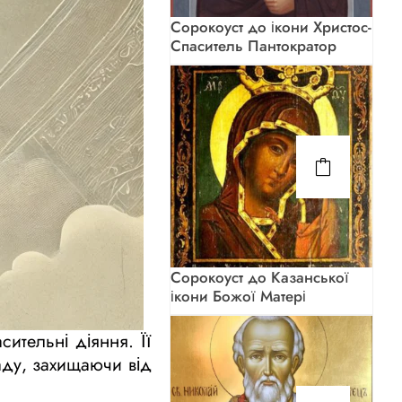
Сорокоуст до ікони Христос-
Спаситель Пантократор
Сорокоуст до Казанської
ікони Божої Матері
ительні діяння. Її
аду, захищаючи від