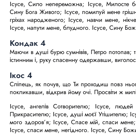
Ісусе, Сило непереможна; Ісусе, Милосте бе
Сину Бога Живого; Ісусе, помилуй мене грішно
гріхах народженого; Ісусе, навчи мене, нікче
Ісусе, напути мене, блудного. Ісусе, Сину Бо
Кондак 4
Маючи в душі бурю сумнівів, Петро потопав; 
істинним і, руку спасенну одержавши, виголос
Ікос 4
Сліпець, як почув, що Ти проходиш повз ньог
покликавши, відкрив йому очі. Просвіти ж мил
Ісусе, ангелів Сотворителю; Ісусе, людей
Прикрасителю; Ісусе, душі моєї Утішителю; Ісу
мого здоров’я; Ісусе, Спасе мій, спаси мене; 
Ісусе, спаси мене, негідного. Ісусе, Сину Бо