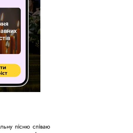
льну пісню співаю