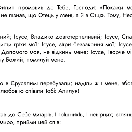
 Филип промовив до Тебе, Господи: «Покажи м
 не пізнав, що Отець у Мені, а Я в Отці». Тому, Не
ний; Ісусе, Владико довготерпеливий; Ісусе, Сп
сти гріхи мої; Ісусе, зітри беззаконня мої; Ісус
, Допомого моя, не відкинь мене; Ісусе, Творче м
ину Божий, помилуй мене.
що в Єрусалимі перебували; наділи ж і мене, вбог
 любов’ю співати Тобі: Алилуя!
в до Себе митарів, і грішників, і невірних; зглян
 миро, прийми цей спів: