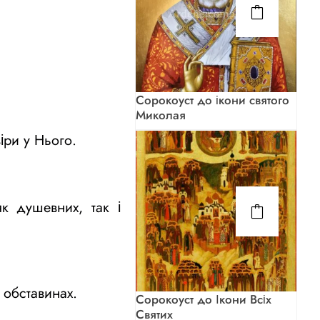
Сорокоуст до ікони святого
Миколая
іри у Нього.
к душевних, так і
 обставинах.
Сорокоуст до Ікони Всіх
Святих