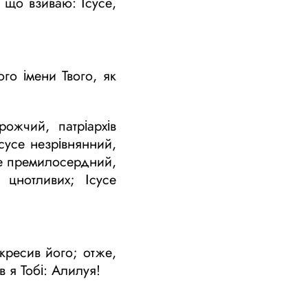
, що взиваю: Ісусе,
го імени Твого, як
рожчий, патріархів
сусе незрівнянний,
усе премилосердний,
 цнотливих; Ісусе
кресив його; отже,
 я Тобі: Алилуя!