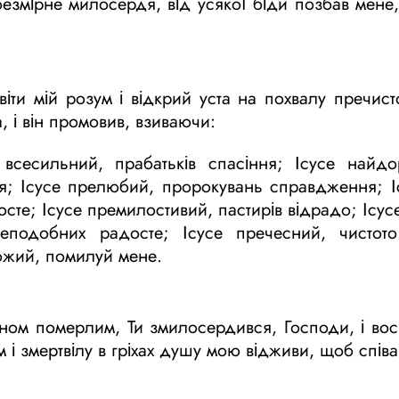
 безмірне милосердя, від усякої біди позбав мене
іти мій розум і відкрий уста на похвалу пречисто
а, і він промовив, взиваючи:
 всесильний, прабатьків спасіння; Ісусе найдо
ня; Ісусе прелюбий, пророкувань справдження; І
досте; Ісусе премилостивий, пастирів відрадо; Іс
еподобних радосте; Ісусе пречесний, чистото
Божий, помилуй мене.
ом померлим, Ти змилосердився, Господи, і вос
і змертвілу в гріхах душу мою відживи, щоб співав