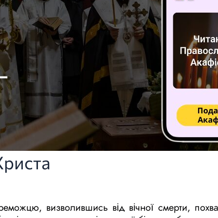
Христа
еможцю, визволившись від вічної смерти, похва