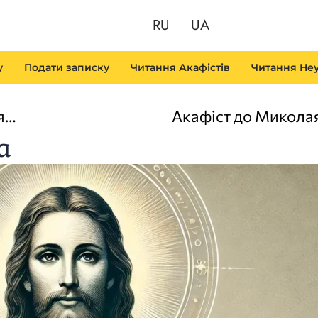
RU
UA
у
Подати записку
Читання Акафістів
Читання Неу
Акафіст до Георгія Переможця (Юрія Переможця)
Акафіст до Микола
а