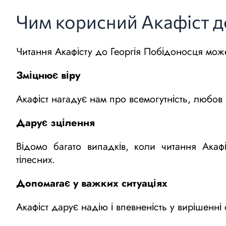
Чим корисний Акафіст до
Читання Акафісту до Георгія Побідоносця може
Зміцнює віру
Акафіст нагадує нам про всемогутність, любов
Дарує зцілення
Відомо багато випадків, коли читання Акаф
тілесних.
Допомагає у важких ситуаціях
Акафіст дарує надію і впевненість у вирішенн