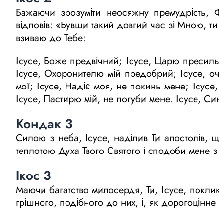
Бажаючи зрозуміти неосяжну премудрість,
відповів: «Бувши такий довгий час зі Мною, ти
взиваю до Тебе:
Ісусе, Боже предвічний; Ісусе, Царю пресиль
Ісусе, Охоронителю мій предобрий; Ісусе, очи
мої; Ісусе, Надіє моя, не покинь мене; Ісусе
Ісусе, Пастирю мій, не погуби мене. Ісусе, С
Кондак 3
Силою з неба, Ісусе, наділив Ти апостолів, 
теплотою Духа Твого Святого і сподоби мене з
Ікос 3
Маючи багатство милосердя, Ти, Ісусе, поклика
грішного, подібного до них, і, як дорогоцінне