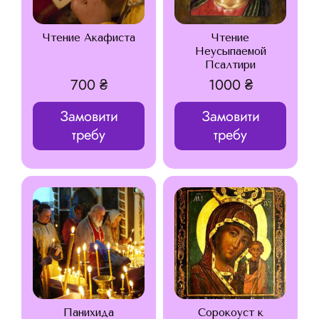
Чтение Акафиста
Чтение
Неусыпаемой
Псалтири
700
₴
1000
₴
Замовити
Замовити
требу
требу
Панихида
Сорокоуст к