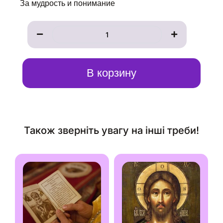
За мудрость и понимание
Количество
товара
Записка
к
иконе
Преподобного
В корзину
Иакова,
епископа
Низибийского
Також зверніть увагу на інші треби!