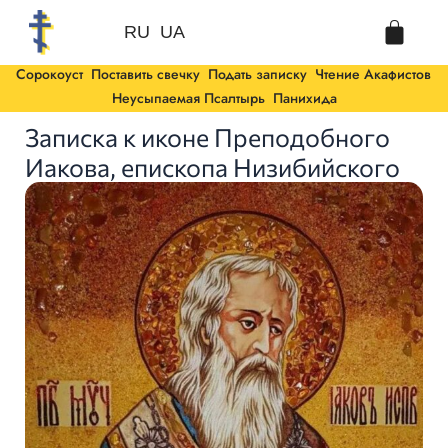
Перейти
Cart
к
RU
UA
содержимому
Сорокоуст
Поставить свечку
Подать записку
Чтение Акафистов
Неусыпаемая Псалтырь
Панихида
Записка к иконе Преподобного
Иакова, епископа Низибийского