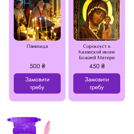
Панихида
Сорокоуст к
Казанской иконе
Божией Матери
500
₴
450
₴
Замовити
Замовити
требу
требу