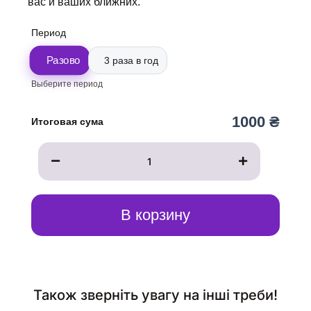
вас и ваших ближних.
Количество
Период
товара
Чтение
Разово
3 раза в год
Неусыпаемой
Псалтири
Выберите период
1000 ₴
Итоговая сума
В корзину
Також зверніть увагу на інші треби!