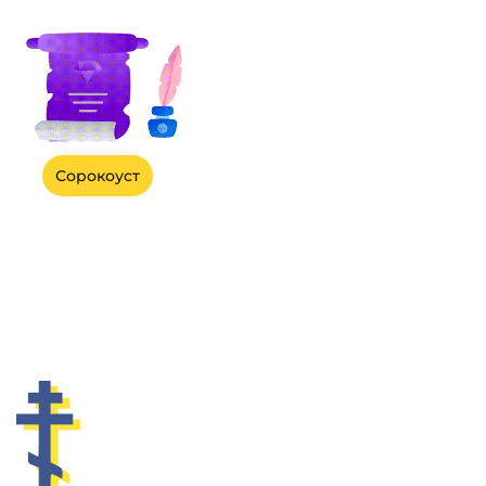
Сорокоуст