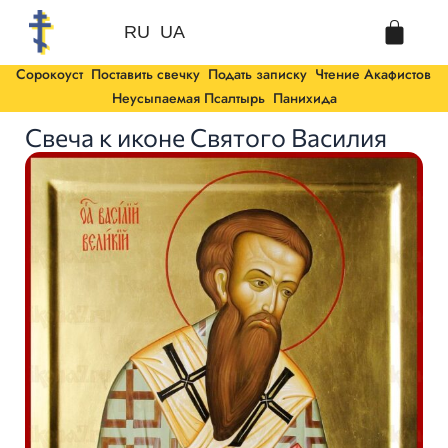
Перейти
Cart
к
RU
UA
содержимому
Сорокоуст
Поставить свечку
Подать записку
Чтение Акафистов
Неусыпаемая Псалтырь
Панихида
Свеча к иконе Святого Василия