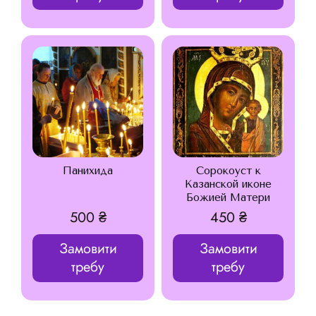
Панихида
Сорокоуст к
Казанской иконе
Божией Матери
500
₴
450
₴
Замовити
Замовити
требу
требу