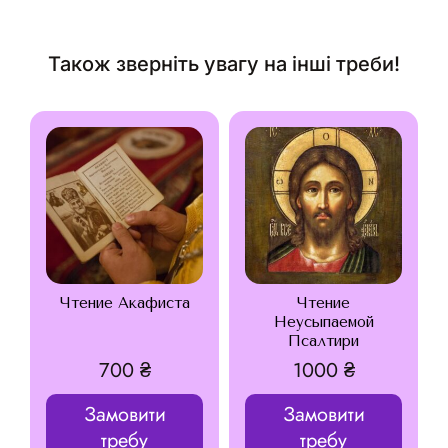
Також зверніть увагу на інші треби!
Чтение Акафиста
Чтение
Неусыпаемой
Псалтири
700
₴
1000
₴
Замовити
Замовити
требу
требу