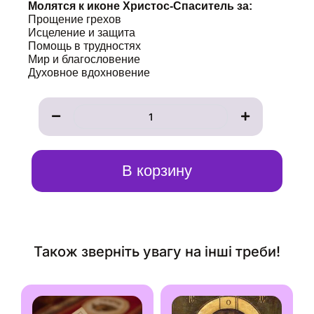
Молятся к иконе Христос-Спаситель за:
Прощение грехов
Исцеление и защита
Помощь в трудностях
Мир и благословение
Духовное вдохновение
Количество
товара
Записка
к
иконе
Христос-
В корзину
Спаситель
Пантократор
Також зверніть увагу на інші треби!