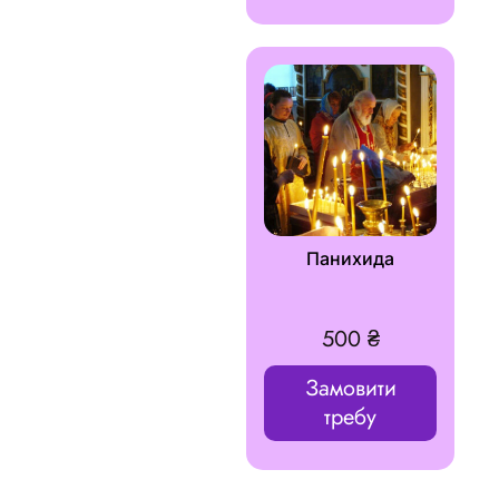
Панихида
500
₴
Замовити
требу