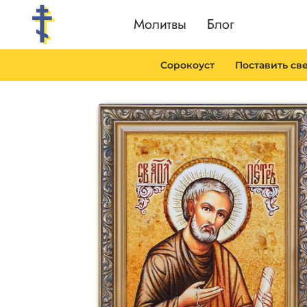
Перейти
Молитвы
Блог
к
содержимому
Сорокоуст
Поставить св