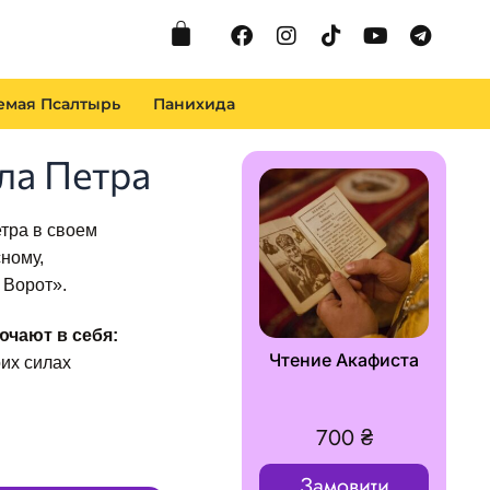
Cart
Facebook
Instagram
Tiktok
Youtube
Telegr
емая Псалтырь
Панихида
ла Петра
тра в своем
ному,
 Ворот».
ючают в себя:
Чтение Акафиста
оих силах
700
₴
Замовити