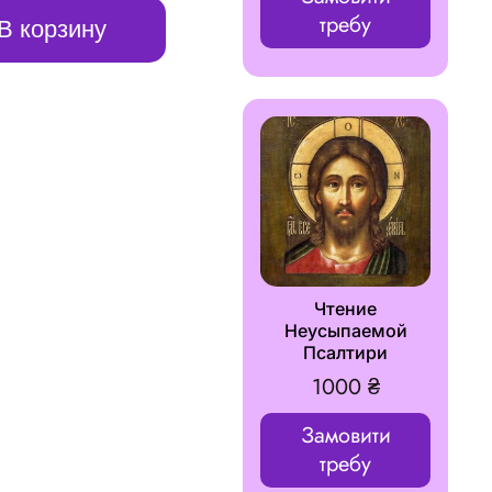
требу
В корзину
Чтение
Неусыпаемой
Псалтири
1000
₴
Замовити
требу