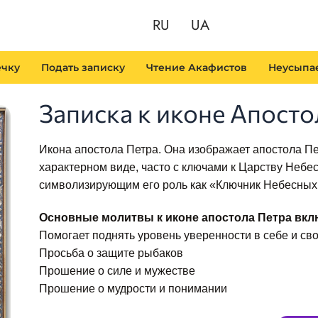
RU
UA
ечку
Подать записку
Чтение Акафистов
Неусыпа
Записка к иконе Апосто
Икона апостола Петра. Она изображает апостола Пе
характерном виде, часто с ключами к Царству Небес
символизирующим его роль как «Ключник Небесных
Основные молитвы к иконе апостола Петра вкл
Помогает поднять уровень уверенности в себе и св
Просьба о защите рыбаков
Прошение о силе и мужестве
Прошение о мудрости и понимании