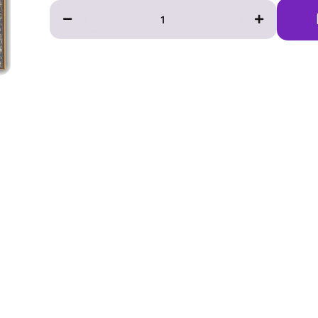
Количество
товара
Записка
к
иконе
Апостола
Петра