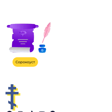
Сорокоуст