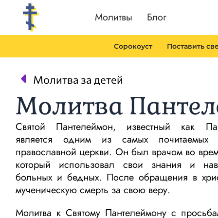
Перейти
Молитвы
Блог
к
содержимому
Сорокоуст
Поставить св
Prev
Молитва за детей
Молитва Панте
Святой Пантелеймон, известный как Па
является одним из самых почитаемых 
православной церкви. Он был врачом во вре
который использовал свои знания и нав
больных и бедных. После обращения в хрис
мученическую смерть за свою веру.
Молитва к Святому Пантелеймону с просьба