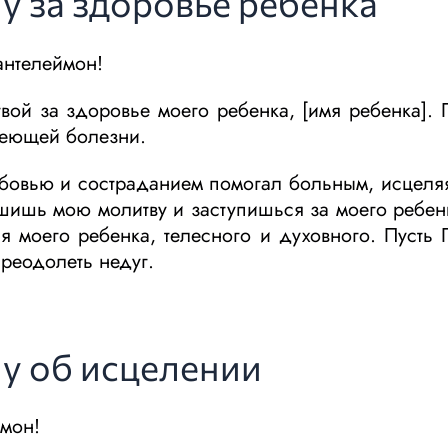
 за здоровье ребенка
антелеймон!
ой за здоровье моего ребенка, [имя ребенка]. 
отеющей болезни.
бовью и состраданием помогал больным, исцеляя 
ышишь мою молитву и заступишься за моего ребе
 моего ребенка, телесного и духовного. Пусть 
преодолеть недуг.
у об исцелении
ймон!