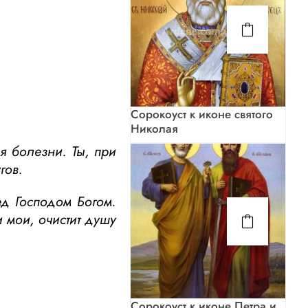
Сорокоуст к иконе святого
Николая
я болезни. Ты, при
гов.
ед Господом Богом.
и мои, очистит душу
Сорокоуст к иконе Петра и