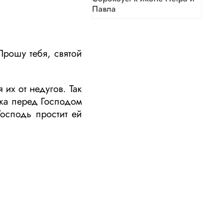
Павла
Прошу тебя, святой
их от недугов. Так
нка перед Господом
Господь простит ей