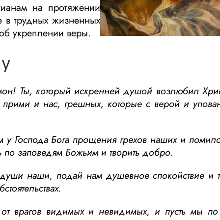
стианам на протяжении
ве в трудных жизненных
 об укреплении веры.
ну
мон! Ты, который искренней душой возлюбил Хрис
, прими и нас, грешных, которые с верой и упов
м у Господа Бога прощения грехов наших и помил
ть по заповедям Божьим и творить добро.
 души наши, подай нам душевное спокойствие и 
бстоятельствах.
 от врагов видимых и невидимых, и пусть мы по 