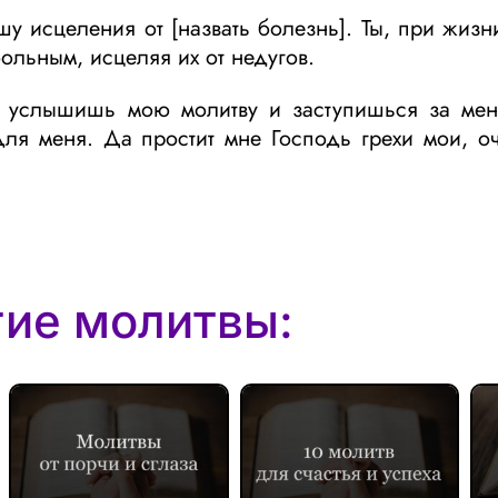
 исцеления от [назвать болезнь]. Ты, при жизн
ольным, исцеляя их от недугов.
ты услышишь мою молитву и заступишься за ме
ля меня. Да простит мне Господь грехи мои, о
гие молитвы: