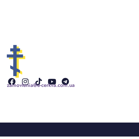
Facebook
Instagram
Tiktok
Youtube
Telegram
zamovlenia@e-cerkva.com.ua
Сорокоуст