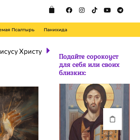
Cart
Facebook
Instagram
Tiktok
Youtube
Telegr
емая Псалтырь
Панихида
Next
исусу Христу
Подайте сорокоуст
для себя или своих
близких: