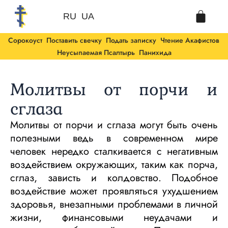
Перейти
Cart
к
RU
UA
содержимому
Сорокоуст
Поставить свечку
Подать записку
Чтение Акафистов
Неусыпаемая Псалтырь
Панихида
Молитвы от порчи и
сглаза
Молитвы от порчи и сглаза могут быть очень
полезными ведь в современном мире
человек нередко сталкивается с негативным
воздействием окружающих, таким как порча,
сглаз, зависть и колдовство. Подобное
воздействие может проявляться ухудшением
здоровья, внезапными проблемами в личной
жизни, финансовыми неудачами и