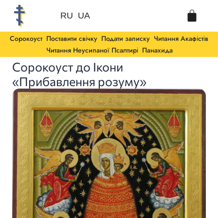
Перейти
Cart
до
RU
UA
вмісту
Сорокоуст
Поставити свічку
Подати записку
Читання Акафістів
Читання Неусипаної Псалтирі
Панахида
Сорокоуст до Ікони
«Прибавлення розуму»