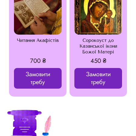
Читання Акафістів
Сорокоуст до
Казанської ікони
Божої Матері
700
₴
450
₴
Замовити
Замовити
требу
требу