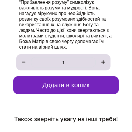
“Прибавлення розуму” символізує
важливість розуму та мудрості. Вона
нагадує віруючих про необхідність
розвитку своїх розумових здібностей та
використання їх на служіння Богу та
людям. Часто до цієї ікони звертаються з
молитвами студенти, школярі та вчителі, а
Божа Матір в свою чергу допомагає їм
стати на вірний шлях.
Сорокоуст
до
Ікони
«Прибавлення
розуму»
кількість
Додати в кошик
Також зверніть увагу на інші треби!