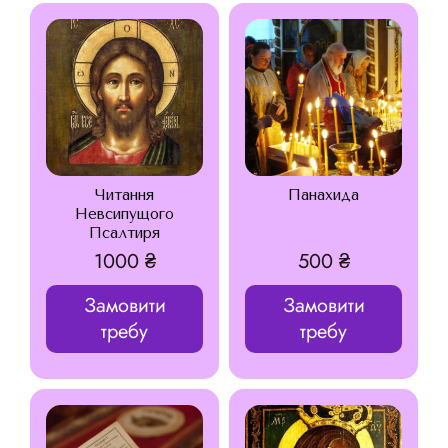
Читання
Панахида
Невсипущого
Псалтиря
1000
₴
500
₴
Замовити
Замовити
требу
требу