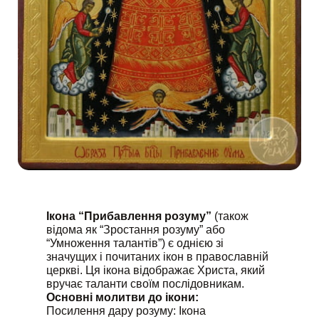
Ікона “Прибавлення розуму”
(також
відома як “Зростання розуму” або
“Умноження талантів”) є однією зі
значущих і почитаних ікон в православній
церкві. Ця ікона відображає Христа, який
вручає таланти своїм послідовникам.
Основні молитви до ікони:
Посилення дару розуму: Ікона