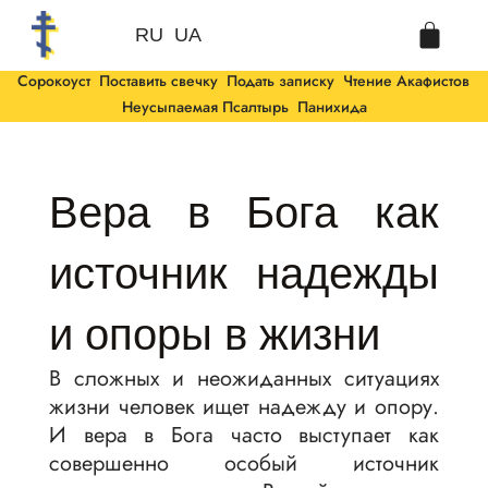
Перейти
Cart
к
RU
UA
содержимому
Сорокоуст
Поставить свечку
Подать записку
Чтение Акафистов
Неусыпаемая Псалтырь
Панихида
Вера в Бога как
источник надежды
и опоры в жизни
В сложных и неожиданных ситуациях
жизни человек ищет надежду и опору.
И вера в Бога часто выступает как
совершенно особый источник