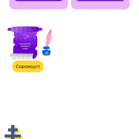
Сорокоуст