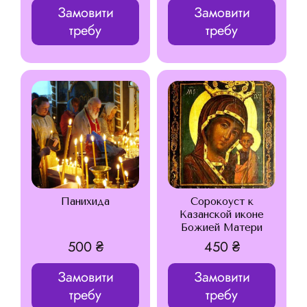
Замовити
Замовити
требу
требу
Панихида
Сорокоуст к
Казанской иконе
Божией Матери
500
₴
450
₴
Замовити
Замовити
требу
требу