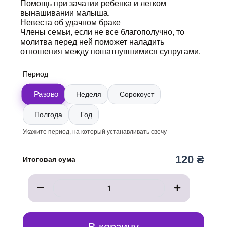
Помощь при зачатии ребенка и легком
вынашивании малыша.
Невеста об удачном браке
Члены семьи, если не все благополучно, то
молитва перед ней поможет наладить
отношения между пошатнувшимися супругами.
Количество
Период
товара
Свеча
Разово
Неделя
Сорокоуст
к
иконе
Полгода
Год
Феодоровской
Богородицы
Укажите период, на который устанавливать свечу
120 ₴
Итоговая сума