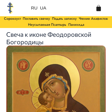
Перейти
Cart
к
RU
UA
содержимому
Сорокоуст
Поставить свечку
Подать записку
Чтение Акафистов
Неусыпаемая Псалтырь
Панихида
Свеча к иконе Феодоровской
Богородицы