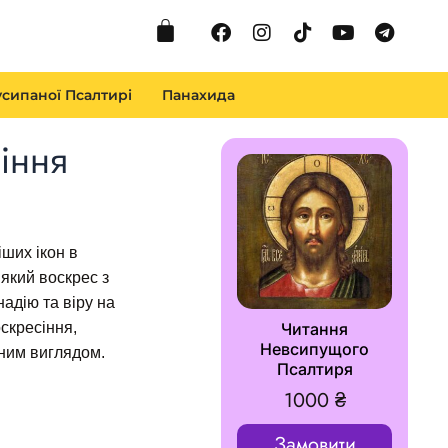
Cart
Facebook
Instagram
Tiktok
Youtube
Telegr
сипаної Псалтирі
Панахида
іння
ших ікон в
 який воскрес з
надію та віру на
оскресіння,
Читання
Невсипущого
ним виглядом.
Псалтиря
1000
₴
Замовити