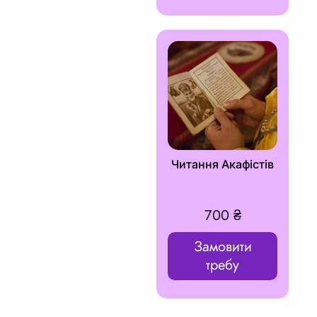
Читання Акафістів
700
₴
Замовити
требу