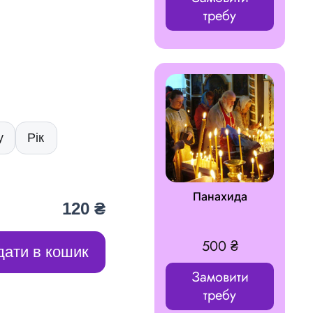
требу
у
Рік
Панахида
120 ₴
500
₴
дати в кошик
Замовити
требу