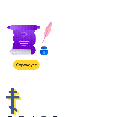
Сорокоуст