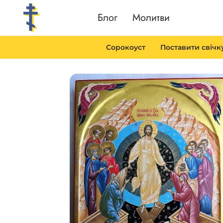
Перейти
Блог
Молитви
до
вмісту
Сорокоуст
Поставити свічк