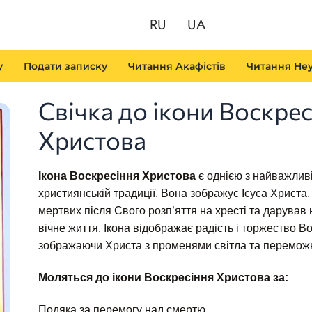
RU
UA
у
Подати записку
Читання Акафістів
Читання Неу
Свічка до ікони Воскрес
Христова
Ікона Воскресіння Христова
є однією з найважливі
християнській традиції. Вона зображує Ісуса Христа,
мертвих після Свого розп’яття на хресті та дарував 
вічне життя. Ікона відображає радість і торжество В
зображаючи Христа з променями світла та перемож
Моляться до ікони Воскресіння Христова за:
Подяка за перемогу над смертю