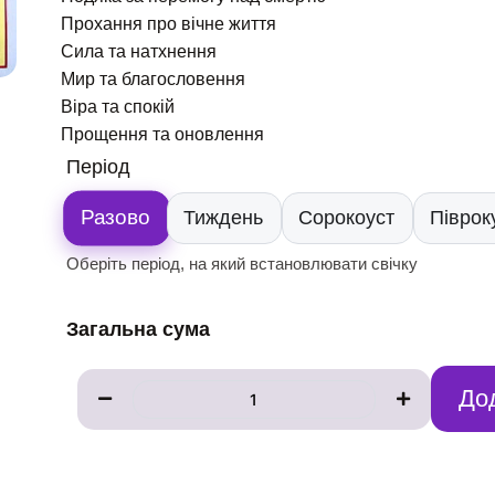
Прохання про вічне життя
Сила та натхнення
Мир та благословення
Віра та спокій
Прощення та оновлення
Свічка
Період
до
ікони
Разово
Тиждень
Сорокоуст
Піврок
Воскресіння
Оберіть період, на який встановлювати свічку
Христова
кількість
Загальна сума
До