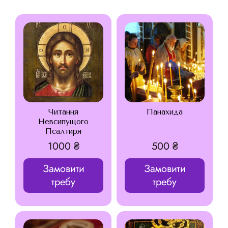
Читання
Панахида
Невсипущого
Псалтиря
1000
₴
500
₴
Замовити
Замовити
требу
требу