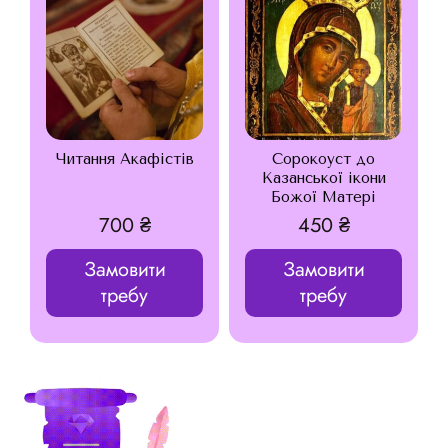
Читання Акафістів
Сорокоуст до
Казанської ікони
Божої Матері
700
₴
450
₴
Замовити
Замовити
требу
требу