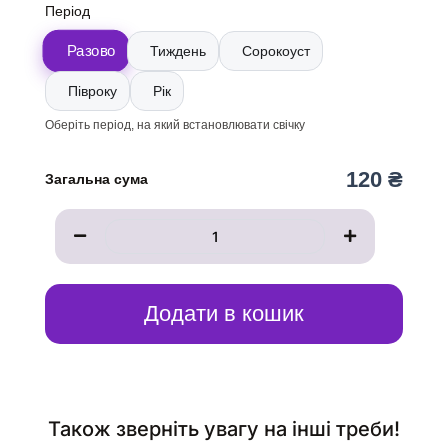
Свічка
Період
до
ікони
Разово
Тиждень
Сорокоуст
святого
Георгія
Півроку
Рік
Побідоносця
кількість
Оберіть період, на який встановлювати свічку
120 ₴
Загальна сума
Додати в кошик
Також зверніть увагу на інші треби!