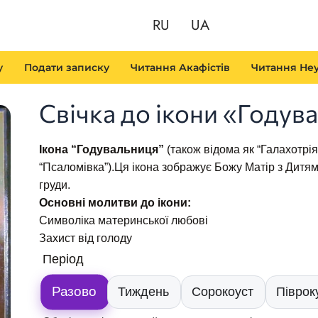
RU
UA
у
Подати записку
Читання Акафістів
Читання Неу
Свічка до ікони «Годув
Ікона “Годувальниця”
(також відома як “Галахотрія
“Псаломівка”).Ця ікона зображує Божу Матір з Дитям
груди.
Основні молитви до ікони:
Символіка материнської любові
Захист від голоду
Свічка
Період
до
ікони
Разово
Тиждень
Сорокоуст
Піврок
«Годувальниця»