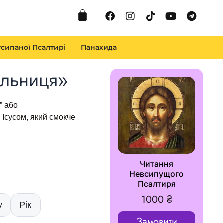
Cart
Facebook
Instagram
Tiktok
Youtube
Telegr
сипаної Псалтирі
Панахида
альниця»
” або
 Ісусом, який смокче
Читання
Невсипущого
Псалтиря
1000
₴
у
Рік
Замовити