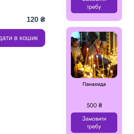
требу
120 ₴
дати в кошик
Панахида
500
₴
Замовити
требу