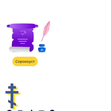
Сорокоуст