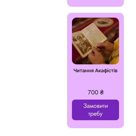
Читання Акафістів
700
₴
Замовити
требу