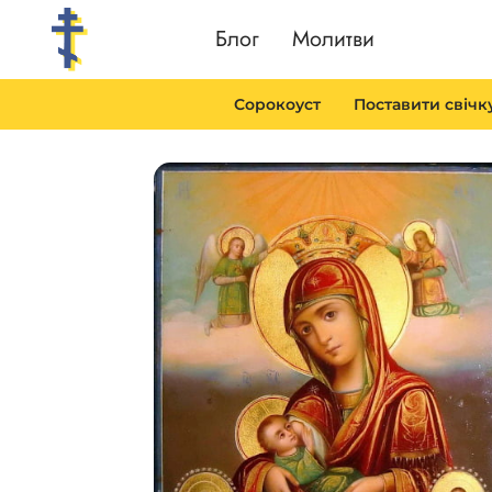
Перейти
Блог
Молитви
до
вмісту
Сорокоуст
Поставити свічк