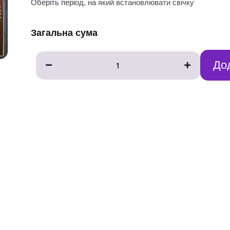
Оберіть період, на який встановлювати свічку
кількість
Загальна сума
До